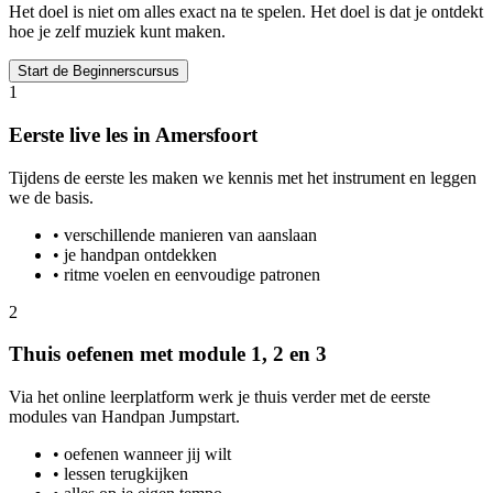
Het doel is niet om alles exact na te spelen. Het doel is dat je ontdekt
hoe je zelf muziek kunt maken.
Start de Beginnerscursus
1
Eerste live les in Amersfoort
Tijdens de eerste les maken we kennis met het instrument en leggen
we de basis.
• verschillende manieren van aanslaan
• je handpan ontdekken
• ritme voelen en eenvoudige patronen
2
Thuis oefenen met module 1, 2 en 3
Via het online leerplatform werk je thuis verder met de eerste
modules van Handpan Jumpstart.
• oefenen wanneer jij wilt
• lessen terugkijken