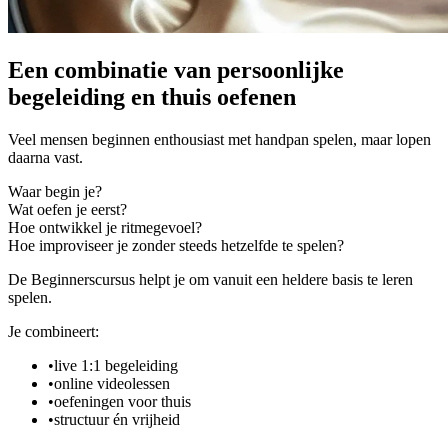
Een combinatie van persoonlijke
begeleiding en thuis oefenen
Veel mensen beginnen enthousiast met handpan spelen, maar lopen
daarna vast.
Waar begin je?
Wat oefen je eerst?
Hoe ontwikkel je ritmegevoel?
Hoe improviseer je zonder steeds hetzelfde te spelen?
De Beginnerscursus helpt je om vanuit een heldere basis te leren
spelen.
Je combineert:
•
live 1:1 begeleiding
•
online videolessen
•
oefeningen voor thuis
•
structuur én vrijheid