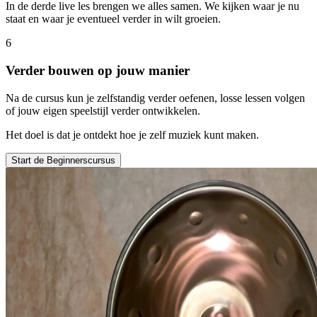
In de derde live les brengen we alles samen. We kijken waar je nu
staat en waar je eventueel verder in wilt groeien.
6
Verder bouwen op jouw manier
Na de cursus kun je zelfstandig verder oefenen, losse lessen volgen
of jouw eigen speelstijl verder ontwikkelen.
Het doel is dat je ontdekt hoe je zelf muziek kunt maken.
Start de Beginnerscursus