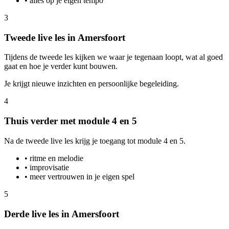
• alles op je eigen tempo
3
Tweede live les in Amersfoort
Tijdens de tweede les kijken we waar je tegenaan loopt, wat al goed
gaat en hoe je verder kunt bouwen.
Je krijgt nieuwe inzichten en persoonlijke begeleiding.
4
Thuis verder met module 4 en 5
Na de tweede live les krijg je toegang tot module 4 en 5.
• ritme en melodie
• improvisatie
• meer vertrouwen in je eigen spel
5
Derde live les in Amersfoort