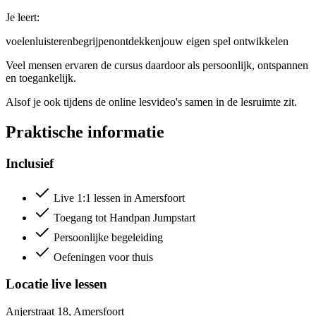
Je leert:
voelen
luisteren
begrijpen
ontdekken
jouw eigen spel ontwikkelen
Veel mensen ervaren de cursus daardoor als persoonlijk, ontspannen
en toegankelijk.
Alsof je ook tijdens de online lesvideo's samen in de lesruimte zit.
Praktische informatie
Inclusief
Live 1:1 lessen in Amersfoort
Toegang tot Handpan Jumpstart
Persoonlijke begeleiding
Oefeningen voor thuis
Locatie live lessen
Anjerstraat 18, Amersfoort