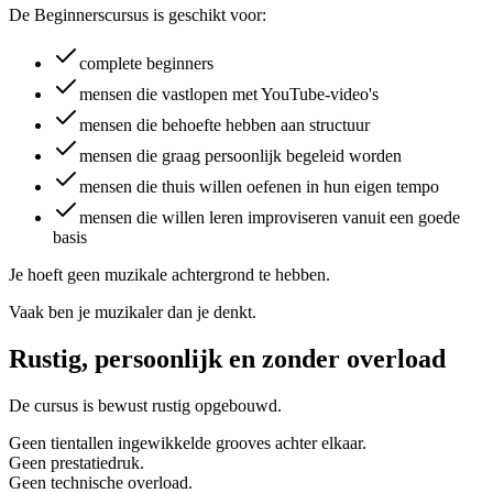
De Beginnerscursus is geschikt voor:
complete beginners
mensen die vastlopen met YouTube-video's
mensen die behoefte hebben aan structuur
mensen die graag persoonlijk begeleid worden
mensen die thuis willen oefenen in hun eigen tempo
mensen die willen leren improviseren vanuit een goede
basis
Je hoeft geen muzikale achtergrond te hebben.
Vaak ben je muzikaler dan je denkt.
Rustig, persoonlijk en zonder overload
De cursus is bewust rustig opgebouwd.
Geen tientallen ingewikkelde grooves achter elkaar.
Geen prestatiedruk.
Geen technische overload.