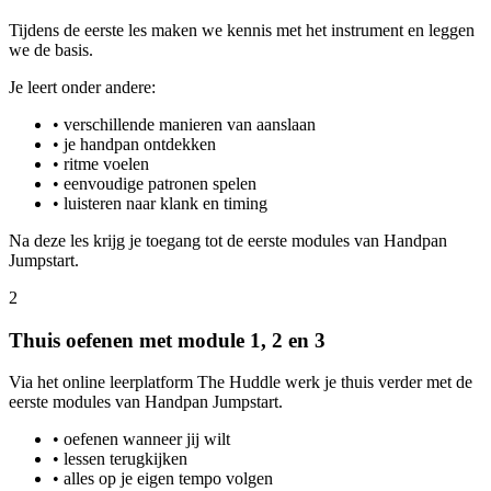
Tijdens de eerste les maken we kennis met het instrument en leggen
we de basis.
Je leert onder andere:
• verschillende manieren van aanslaan
• je handpan ontdekken
• ritme voelen
• eenvoudige patronen spelen
• luisteren naar klank en timing
Na deze les krijg je toegang tot de eerste modules van Handpan
Jumpstart.
2
Thuis oefenen met module 1, 2 en 3
Via het online leerplatform The Huddle werk je thuis verder met de
eerste modules van Handpan Jumpstart.
• oefenen wanneer jij wilt
• lessen terugkijken
• alles op je eigen tempo volgen