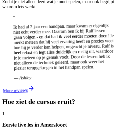
Zodat je niet alleen leert wat je moet spelen, maar ook begrijpt
waarom iets werkt.
"
Ik had al 2 jaar een handpan, maar kwam er eigenlijk
niet echt verder mee. Daarom ben ik bij Ralf lessen
gaan volgen - en dat had ik veel eerder moeten doen! Je
merkt meteen dat hij veel ervaring heeft en precies weet
hoe hij je verder kan helpen, ongeacht je niveau. Ralf is
heel relaxt en legt alles duidelijk en rustig uit, waardoor
je je meteen op je gemak voelt. Door de lessen heb ik
niet alleen de techniek geleerd, maar ook weer het
plezier teruggekregen in het handpan spelen.
Ashley
—
More reviews
Hoe ziet de cursus eruit?
1
Eerste live les in Amersfoort