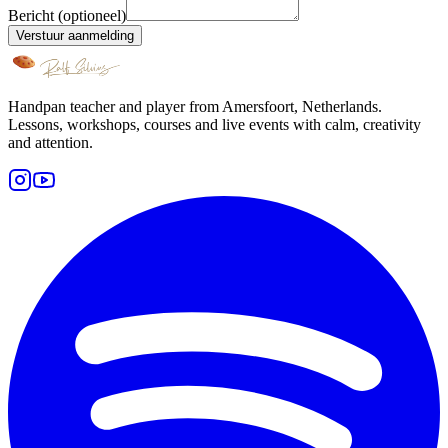
Bericht (optioneel)
Verstuur aanmelding
Handpan teacher and player from Amersfoort, Netherlands.
Lessons, workshops, courses and live events with calm, creativity
and attention.