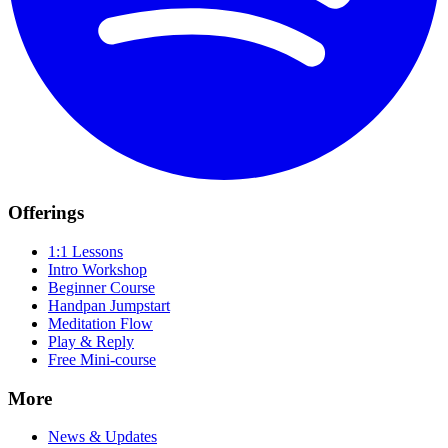
Offerings
1:1 Lessons
Intro Workshop
Beginner Course
Handpan Jumpstart
Meditation Flow
Play & Reply
Free Mini-course
More
News & Updates