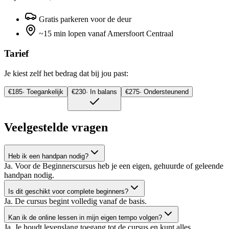
Gratis parkeren voor de deur
~15 min lopen vanaf Amersfoort Centraal
Tarief
Je kiest zelf het bedrag dat bij jou past:
€
185
·
Toegankelijk
€
230
·
In balans
€
275
·
Ondersteunend
Veelgestelde vragen
Heb ik een handpan nodig?
Ja. Voor de Beginnerscursus heb je een eigen, gehuurde of geleende
handpan nodig.
Is dit geschikt voor complete beginners?
Ja. De cursus begint volledig vanaf de basis.
Kan ik de online lessen in mijn eigen tempo volgen?
Ja. Je houdt levenslang toegang tot de cursus en kunt alles