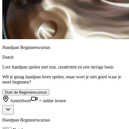
Handpan Beginnerscursus
Dutch
Leer handpan spelen met rust, creativiteit en een stevige basis
Wil je graag handpan leren spelen, maar weet je niet goed waar je
moet beginnen?
Start de Beginnerscursus
Amersfoort
+ online lessen
Handpan Beginnerscursus