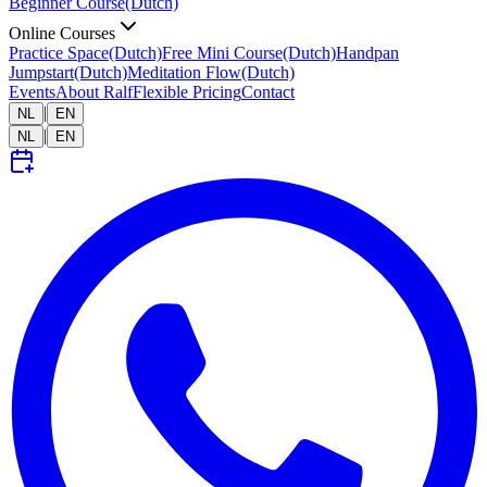
Beginner Course
(Dutch)
Online Courses
Practice Space
(Dutch)
Free Mini Course
(Dutch)
Handpan
Jumpstart
(Dutch)
Meditation Flow
(Dutch)
Events
About Ralf
Flexible Pricing
Contact
|
NL
EN
|
NL
EN