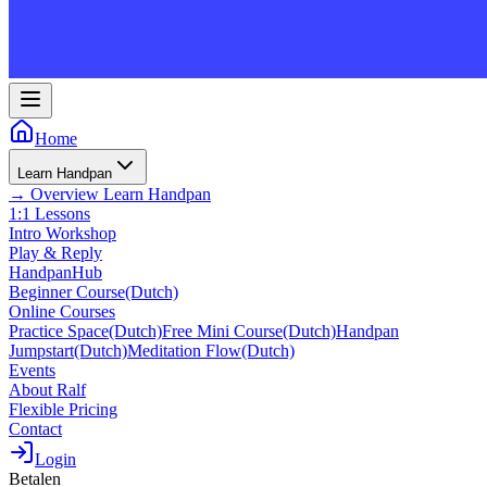
Home
Learn Handpan
→
Overview
Learn Handpan
1:1 Lessons
Intro Workshop
Play & Reply
HandpanHub
Beginner Course
(Dutch)
Online Courses
Practice Space
(Dutch)
Free Mini Course
(Dutch)
Handpan
Jumpstart
(Dutch)
Meditation Flow
(Dutch)
Events
About Ralf
Flexible Pricing
Contact
Login
Betalen