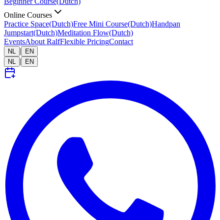
Beginner Course
(Dutch)
Online Courses
Practice Space
(Dutch)
Free Mini Course
(Dutch)
Handpan
Jumpstart
(Dutch)
Meditation Flow
(Dutch)
Events
About Ralf
Flexible Pricing
Contact
|
NL
EN
|
NL
EN