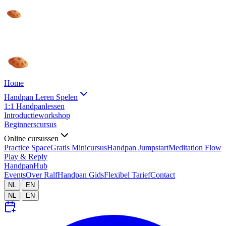
Home
Handpan Leren Spelen
1:1 Handpanlessen
Introductieworkshop
Beginnerscursus
Online cursussen
Practice Space
Gratis Minicursus
Handpan Jumpstart
Meditation Flow
Play & Reply
HandpanHub
Events
Over Ralf
Handpan Gids
Flexibel Tarief
Contact
|
NL
EN
|
NL
EN