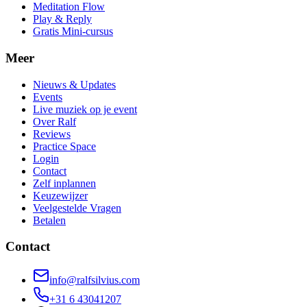
Meditation Flow
Play & Reply
Gratis Mini-cursus
Meer
Nieuws & Updates
Events
Live muziek op je event
Over Ralf
Reviews
Practice Space
Login
Contact
Zelf inplannen
Keuzewijzer
Veelgestelde Vragen
Betalen
Contact
info@ralfsilvius.com
+31 6 43041207