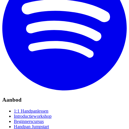
Aanbod
1:1 Handpanlessen
Introductieworkshop
Beginnerscursus
Handpan Jumpstart