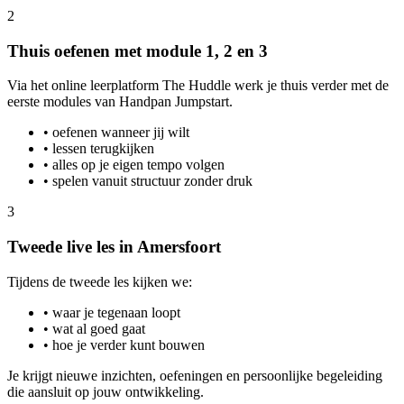
2
Thuis oefenen met module 1, 2 en 3
Via het online leerplatform The Huddle werk je thuis verder met de
eerste modules van Handpan Jumpstart.
• oefenen wanneer jij wilt
• lessen terugkijken
• alles op je eigen tempo volgen
• spelen vanuit structuur zonder druk
3
Tweede live les in Amersfoort
Tijdens de tweede les kijken we:
• waar je tegenaan loopt
• wat al goed gaat
• hoe je verder kunt bouwen
Je krijgt nieuwe inzichten, oefeningen en persoonlijke begeleiding
die aansluit op jouw ontwikkeling.