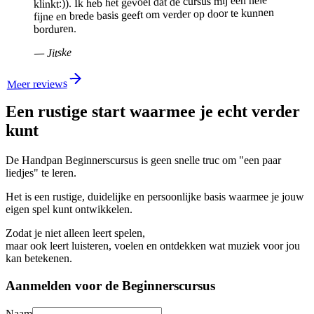
klinkt:)). Ik heb het gevoel dat de cursus mij een hele
fijne en brede basis geeft om verder op door te kunnen
borduren.
Jitske
—
Meer reviews
Een rustige start waarmee je echt verder
kunt
De Handpan Beginnerscursus is geen snelle truc om "een paar
liedjes" te leren.
Het is een rustige, duidelijke en persoonlijke basis waarmee je jouw
eigen spel kunt ontwikkelen.
Zodat je niet alleen leert spelen,
maar ook leert luisteren, voelen en ontdekken wat muziek voor jou
kan betekenen.
Aanmelden voor de Beginnerscursus
Naam