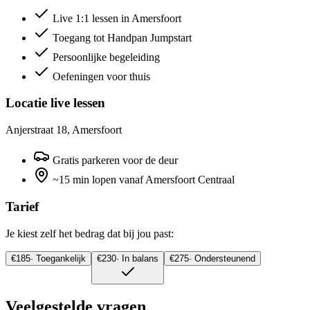
Live 1:1 lessen in Amersfoort
Toegang tot Handpan Jumpstart
Persoonlijke begeleiding
Oefeningen voor thuis
Locatie live lessen
Anjerstraat 18, Amersfoort
Gratis parkeren voor de deur
~15 min lopen vanaf Amersfoort Centraal
Tarief
Je kiest zelf het bedrag dat bij jou past:
€
185
·
Toegankelijk
€
230
·
In balans
€
275
·
Ondersteunend
Veelgestelde vragen