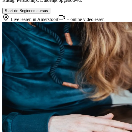
Rustig. Persoonlijk. Duidelijk opgebouwd.
Start de Beginnerscursus
Live lessen in Amersfoort
+ online videolessen