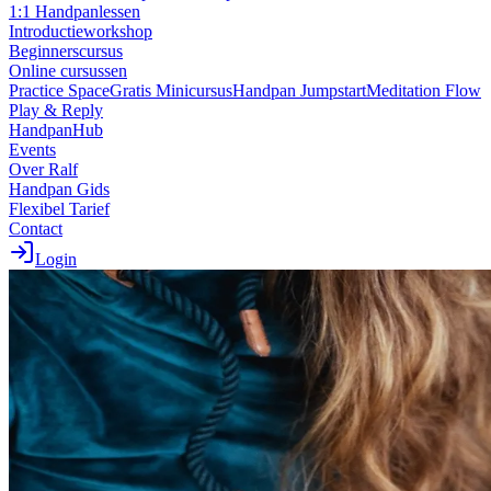
1:1 Handpanlessen
Introductieworkshop
Beginnerscursus
Online cursussen
Practice Space
Gratis Minicursus
Handpan Jumpstart
Meditation Flow
Play & Reply
HandpanHub
Events
Over Ralf
Handpan Gids
Flexibel Tarief
Contact
Login