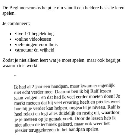
De Beginnerscursus helpt je om vanuit een heldere basis te leren
spelen.
Je combineert:
•
live 1:1 begeleiding
•
online videolessen
•
oefeningen voor thuis
•
structuur én vrijheid
Zodat je niet alleen leert wat je moet spelen, maar ook begrijpt
waarom iets werkt.
"
Ik had al 2 jaar een handpan, maar kwam er eigenlijk
niet echt verder mee. Daarom ben ik bij Ralf lessen
gaan volgen - en dat had ik veel eerder moeten doen! Je
merkt meteen dat hij veel ervaring heeft en precies weet
hoe hij je verder kan helpen, ongeacht je niveau. Ralf is
heel relaxt en legt alles duidelijk en rustig uit, waardoor
je je meteen op je gemak voelt. Door de lessen heb ik
niet alleen de techniek geleerd, maar ook weer het
plezier teruggekregen in het handpan spelen.