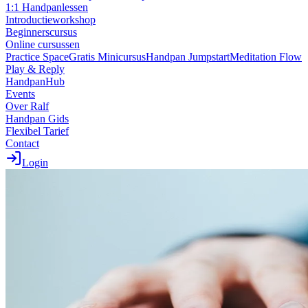
1:1 Handpanlessen
Introductieworkshop
Beginnerscursus
Online cursussen
Practice Space
Gratis Minicursus
Handpan Jumpstart
Meditation Flow
Play & Reply
HandpanHub
Events
Over Ralf
Handpan Gids
Flexibel Tarief
Contact
Login