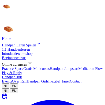
Home
Handpan Leren Spelen
1:1 Handpanlessen
Introductieworkshop
Beginnerscursus
Online cursussen
Practice Space
Gratis Minicursus
Handpan Jumpstart
Meditation Flow
Play & Reply
HandpanHub
Events
Over Ralf
Handpan Gids
Flexibel Tarief
Contact
|
NL
EN
|
NL
EN