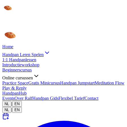
Home
Handpan Leren Spelen
1:1 Handpanlessen
Introductieworkshop
Beginnerscursus
Online cursussen
Practice Space
Gratis Minicursus
Handpan Jumpstart
Meditation Flow
Play & Reply
HandpanHub
Events
Over Ralf
Handpan Gids
Flexibel Tarief
Contact
|
NL
EN
|
NL
EN