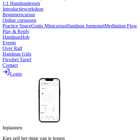
1:1 Handpanlessen
Introductieworkshop
Beginnerscursus
Online cursussen
Practice Space
Gratis Minicursus
Handpan Jumpstart
Meditation Flow
Play & Reply
HandpanHub
Events
Over Ralf
Handpan Gids
Flexibel Tarief
Contact
Login
Inplannen
Kies zelf het ritme van je lessen